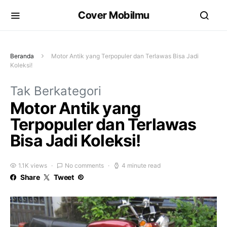
Cover Mobilmu
Beranda
Motor Antik yang Terpopuler dan Terlawas Bisa Jadi
Koleksi!
Tak Berkategori
Motor Antik yang
Terpopuler dan Terlawas
Bisa Jadi Koleksi!
1.1K views
No comments
4 minute read
Share
Tweet